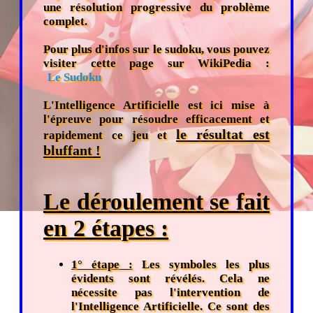
une résolution progressive du problème
complet.
Pour plus d'infos sur le sudoku, vous pouvez
visiter cette page sur WikiPedia :
Le Sudoku
L'Intelligence Artificielle est ici mise à
l'épreuve pour résoudre efficacement et
le résultat est
rapidement ce jeu et
bluffant !
Le déroulement se fait
en 2 étapes :
1° étape :
Les symboles les plus
évidents sont révélés. Cela ne
nécessite pas l'intervention de
l'Intelligence Artificielle. Ce sont des