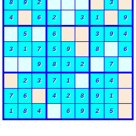
8
9
2
3
4
6
2
3
1
9
5
6
3
9
4
3
1
7
5
9
8
6
9
8
3
2
7
2
3
7
1
6
4
7
6
4
2
8
9
1
1
8
4
6
9
2
5